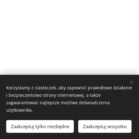
Korzystamy z ciasteczek, aby zapewnić prawidłowe działanie
i bezpieczeństwo strony internetowej, a także
zagwarantować najlepsze możliwe doświadczenia
użytkownika.
Propozycje
Zaakceptuj tylko niezbędne
Zaakceptuj wszystko
Strona utworzona za pomocą usługi
Webnode
Ciasteczka